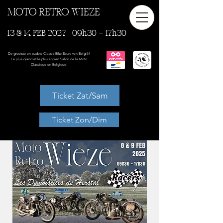
MOTO RETRO WIEZE
13 & 14 FEB 2027
09h30 - 17h30
De grootste en oudste Classic Bike Beurs van België!
Le plus grand et le plus ancien Salon de la Moto
Classique en Belgique!
Ticket Zat/Sam
Ticket Zon/Dim